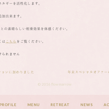
ネルギーを活性化します。
追加出来ます。
トメントとの素晴らしい相乗効果を体感ください。
くは
こちら
をご覧ください。
けられません
プションに加わりました
年末スペシャルオファー
© 2016 flow marrow
PROFILE
MENU
RETREAT
NEWS
AC