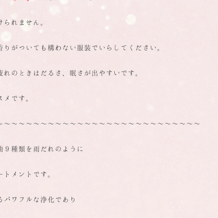
けられません。
香りがついても構わない服装でいらし
てください。
疲れのときはだるさ、
眠さが出やすいです。
スメです。
～～～～～～～～～～～～～～～～～
～～～～～～～～～～～
油９種類を雨だれのように
ートメントです。
るパワフルな浄化であり