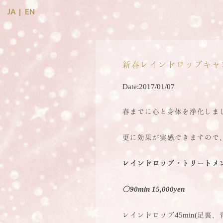
Skip
JA
EN
to
content
新春レインドロップキャ
Date:
2017/01/07
春までに心と身体を浄化しま
更に効果が実感できますので
レインドロップ・トリートメ
◯90min 15,000yen
レインドロップ45min(足裏