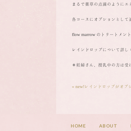
まるで薬草の点滴のようにエ
各コースにオプションとして
flow marrow のトリー
レインドロップについて詳し
＊妊婦さん、授乳中の方は受
投
« new!レインドロップがオ
稿
ナ
ビ
ゲ
ー
シ
HOME
ABOUT
ョ